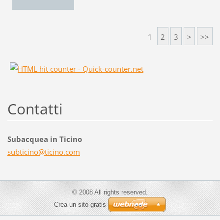
1
2
3
>
>>
Contatti
Subacquea in Ticino
subticin
o@ticino
.com
© 2008 All rights reserved.
Crea un sito gratis