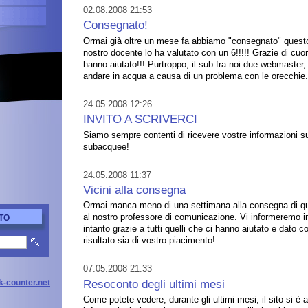
02.08.2008 21:53
Consegnato!
Ormai già oltre un mese fa abbiamo "consegnato" questo 
nostro docente lo ha valutato con un 6!!!!! Grazie di cuore
hanno aiutato!!! Purtroppo, il sub fra noi due webmaster
andare in acqua a causa di un problema con le orecchie.
24.05.2008 12:26
INVITO A SCRIVERCI
Siamo sempre contenti di ricevere vostre informazioni s
subacquee!
24.05.2008 11:37
Vicini alla consegna
Ormai manca meno di una settimana alla consegna di qu
al nostro professore di comunicazione. Vi informeremo in 
TO
intanto grazie a tutti quelli che ci hanno aiutato e dato c
risultato sia di vostro piacimento!
07.05.2008 21:33
Resoconto degli ultimi mesi
Come potete vedere, durante gli ultimi mesi, il sito si è a