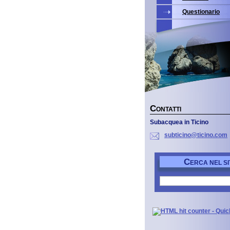
Questionario
C
ONTATTI
Subacquea in Ticino
subticin
o@ticino
.com
C
ERCA NEL SI