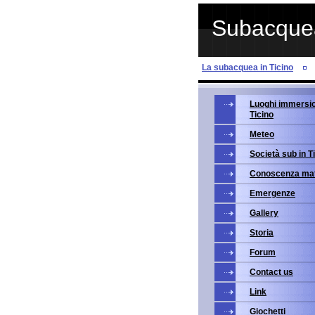
Subacquea
La subacquea in Ticino
Luoghi immersio
Ticino
Meteo
Società sub in T
Conoscenza mat
Emergenze
Gallery
Storia
Forum
Contact us
Link
Giochetti