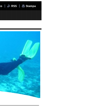
to
RSS
Stampa