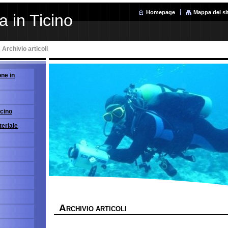
Homepage
Mappa del si
 in Ticino
Archivio articoli
ne in
icino
eriale
A
RCHIVIO ARTICOLI